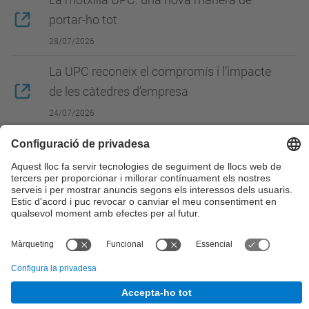
portar-ho tot
28/07/2026
La UPC reconeix el compromís i l’impacte
de les càtedres d’empresa
24/07/2026
Mostra més
© UPC
Desenvolupat amb